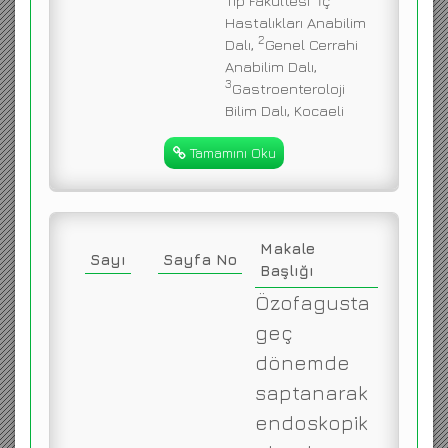
Tıp Fakültesi
İç
Hastalıkları Anabilim
2
Dalı,
Genel Cerrahi
Anabilim Dalı,
3
Gastroenteroloji
Bilim Dalı, Kocaeli
Tamamını Oku
Makale
Sayı
Sayfa No
Başlığı
Özofagusta
geç
dönemde
saptanarak
endoskopik