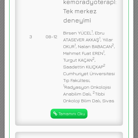
kemoradyoterapi:
Tek merkez
deneyimi
1
Birsen YÜCEL
, Ebru
3
08-12
1
ATASEVER AKKAŞ
, Yıllar
1
2
OKUR
, Nalan BABACAN
,
1
Mehmet Fuat EREN
,
2
Turgut KAÇAN
,
2
Saadettin KILIÇKAP
Cumhuriyet Üniversitesi
Tıp Fakültesi,
1
Radyasyon Onkolojisi
2
Anabilim Dalı,
Tıbbi
Onkoloji Bilim Dalı, Sivas
Tamamını Oku