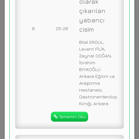
olarak
çıkarılan
yabancı
8
25-26
cisim
Bilal ERGÜL,
Levent FİLİK,
Zeynal DOĞAN,
İbrahim
BIYIKOĞLU
Ankara Eğitim ve
Araştırma
Hastanesi,
Gastronenteroloji
Kliniği, Ankara
Tamamını Oku