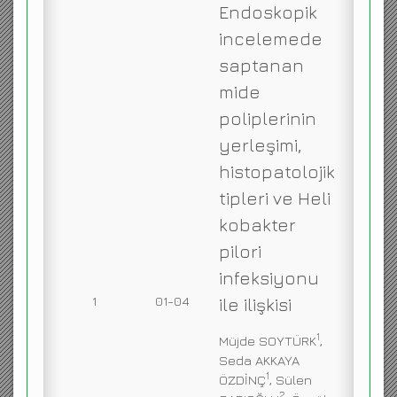
Endoskopik
ENGLISH
incelemede
saptanan
mide
poliplerinin
yerleşimi,
histopatolojik
tipleri ve Heli
kobakter
pilori
infeksiyonu
1
01-04
ile ilişkisi
1
Müjde SOYTÜRK
,
Seda AKKAYA
1
ÖZDİNÇ
, Sülen
2