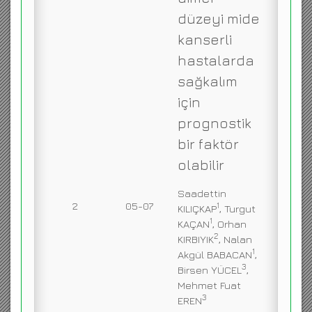
düzeyi mide
kanserli
hastalarda
sağkalım
için
prognostik
bir faktör
olabilir
Saadettin
2
05-07
1
KILIÇKAP
, Turgut
1
KAÇAN
, Orhan
2
KIRBIYIK
, Nalan
1
Akgül BABACAN
,
3
Birsen YÜCEL
,
Mehmet Fuat
3
EREN