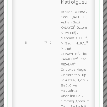
kisti olgusu
1
Atakan COMBA
,
1
Gönül ÇALTEPE
,
Ayhan Gazi
1
KALAYCI
, Özlem
1
KIRMEMİŞ
,
2
Mehmet KEFELİ
,
5
17-19
3
M. Selim NURAL
,
Mithat
4
GÜNAYDIN
, Filiz
2
KARAGÖZ
, Rıza
4
RIZALAR
Ondokuz Mayıs
Üniversitesi Tıp
1
Fakültesi,
Çocuk
Sağlığı ve
Hastalıkları
Anabilim Dalı,
2
Patoloji Anabilim
3
Dalı,
Radyoloji