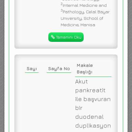
2
Internal Medicine and
3
Pathology, Celal Bayar
University, School of
Medicine, Manisa
Tamamını Oku
Makale
Sayı
Sayfa No
Başlığı
Akut
pankreatit
ile başvuran
bir
duodenal
duplikasyon