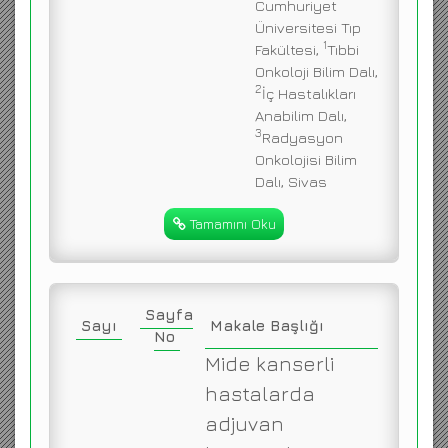
Cumhuriyet
Üniversitesi Tıp
1
Fakültesi,
Tıbbi
Onkoloji Bilim Dalı,
2
İç Hastalıkları
Anabilim Dalı,
3
Radyasyon
Onkolojisi Bilim
Dalı, Sivas
Tamamını Oku
Sayfa
Sayı
Makale Başlığı
No
Mide kanserli
hastalarda
adjuvan