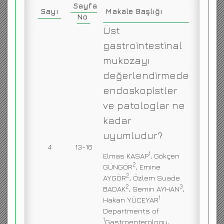
Sayfa
Sayı
Makale Başlığı
No
Üst
gastrointestinal
mukozayı
değerlendirmede
endoskopistler
ve patologlar ne
kadar
uyumludur?
4
13-16
1
Elmas KASAP
, Gökçen
2
GÜNGÖR
, Emine
2
AYGÖR
, Özlem Suade
2
3
BADAK
, Semin AYHAN
,
1
Hakan YÜCEYAR
Departments of
1
Gastroenterology,