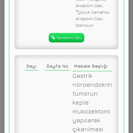
Anabilim Dalı,
4
Çocuk Cerrahisi
Anabilim Dalı,
Samsun
Tamamını Oku
Sayı
Sayfa No
Makale Başlığı
Gastrik
nöroendokrin
tümörün
keple
mukozektomi
yapılarak
çıkarılması