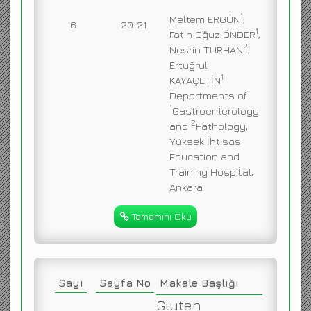
1
Meltem ERGÜN
,
6
20-21
1
Fatih Oğuz ÖNDER
,
2
Nesrin TURHAN
,
Ertuğrul
1
KAYAÇETİN
Departments of
1
Gastroenterology
2
and
Pathology,
Yüksek İhtisas
Education and
Training Hospital,
Ankara
Tamamını Oku
Sayı
Sayfa No
Makale Başlığı
Gluten