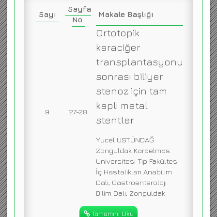
Sayfa
Sayı
Makale Başlığı
No
Ortotopik
karaciğer
transplantasyonu
sonrası biliyer
stenoz için tam
kaplı metal
9
27-28
stentler
Yücel ÜSTÜNDAĞ
Zonguldak Karaelmas
Üniversitesi Tıp Fakültesi
İç Hastalıkları Anabilim
Dalı, Gastroenteroloji
Bilim Dalı, Zonguldak
Tamamını Oku