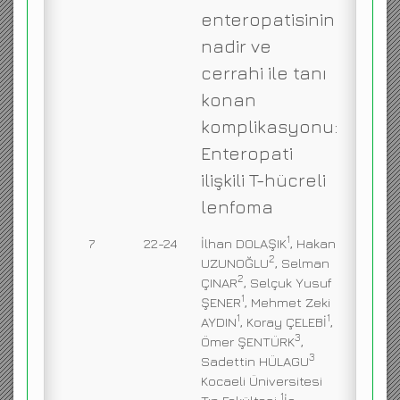
enteropatisinin
nadir ve
cerrahi ile tanı
konan
komplikasyonu:
Enteropati
ilişkili T-hücreli
lenfoma
1
7
22-24
İlhan DOLAŞIK
, Hakan
2
UZUNOĞLU
, Selman
2
ÇINAR
, Selçuk Yusuf
1
ŞENER
, Mehmet Zeki
1
1
AYDIN
, Koray ÇELEBİ
,
3
Ömer ŞENTÜRK
,
3
Sadettin HÜLAGU
Kocaeli Üniversitesi
1