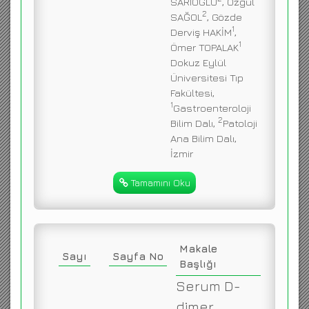
SARIOĞLU
, Özgül
2
SAĞOL
, Gözde
1
Derviş HAKİM
,
1
Ömer TOPALAK
Dokuz Eylül
Üniversitesi Tıp
Fakültesi,
1
Gastroenteroloji
2
Bilim Dalı,
Patoloji
Ana Bilim Dalı,
İzmir
Tamamını Oku
Makale
Sayı
Sayfa No
Başlığı
Serum D-
dimer