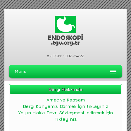
e-ISSN: 1302-5422
Menu
ANA SAYFA
Dergi Hakkında
DERGİ HAKKINDA
Amaç ve Kapsam
ARŞİV
Dergi Künyemizi Görmek İçin tıklayınız
Yayın Hakkı Devri Sözleşmesi İndirmek İçin
ARAMA
Tıklayınız
İLETİŞİM