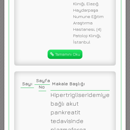
Kliniği, Elazığ.
Haydarpaşa
Numune Eğitim
Araştırma
Hastanesi, (4)
Patoloji Kliniği,
İstanbul
Tamamını Oku
Sayfa
Sayı
Makale Başlığı
No
Hipertrigliseridemiye
bağlı akut
pankreatit
tedavisinde
plazmaferez