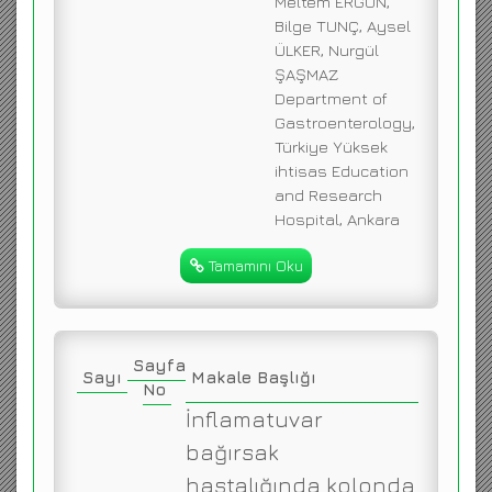
Meltem ERGÜN,
Bilge TUNÇ, Aysel
ÜLKER, Nurgül
ŞAŞMAZ
Department of
Gastroenterology,
Türkiye Yüksek
ihtisas Education
and Research
Hospital, Ankara
Tamamını Oku
Sayfa
Sayı
Makale Başlığı
No
İnflamatuvar
bağırsak
hastalığında kolonda