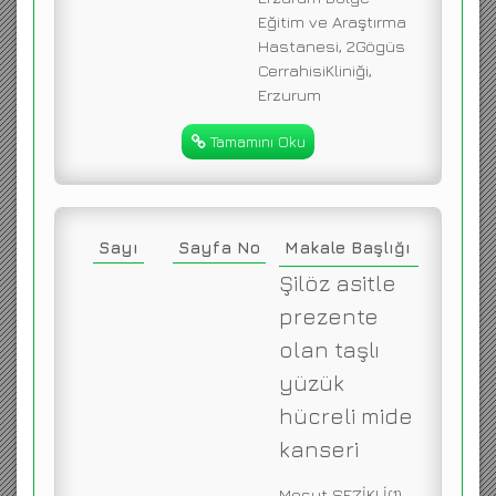
Eğitim ve Araştırma
Hastanesi, 2Gögüs
CerrahisiKliniği,
Erzurum
Tamamını Oku
Sayı
Sayfa No
Makale Başlığı
Şilöz asitle
prezente
olan taşlı
yüzük
hücreli mide
kanseri
Mesut SEZİKLİ(1),