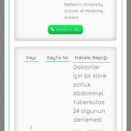
Baflkent University
School of Medicine,
Ankara
Tamamını Oku
Sayı
Sayfa No
Makale Başlığı
Doktorlar
için bir klinik
zorluk:
Abdominal
tüberküloz
24 olgunun
derlemesi
2