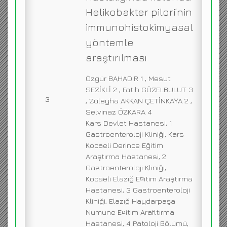
Helikobakter pilori’nin
immunohistokimyasal
yöntemle
araştırılması
Özgür BAHADIR 1 , Mesut
SEZİKLİ 2 , Fatih GÜZELBULUT 3
3
, Züleyha AKKAN ÇETİNKAYA 2 ,
Selvinaz ÖZKARA 4
Kars Devlet Hastanesi, 1
Gastroenteroloji Kliniği, Kars
Kocaeli Derince Eğitim
Araştırma Hastanesi, 2
Gastroenteroloji Kliniği,
Kocaeli Elazığ E¤itim Araştırma
Hastanesi, 3 Gastroenteroloji
Kliniği, Elazığ Haydarpaşa
Numune E¤itim Arafltırma
Hastanesi, 4 Patoloji Bölümü,