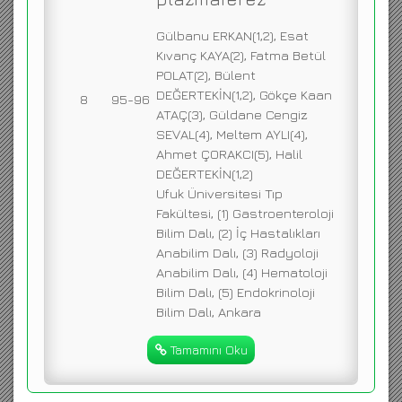
Gülbanu ERKAN(1,2), Esat
Kıvanç KAYA(2), Fatma Betül
POLAT(2), Bülent
DEĞERTEKİN(1,2), Gökçe Kaan
8
95-96
ATAÇ(3), Güldane Cengiz
SEVAL(4), Meltem AYLI(4),
Ahmet ÇORAKCI(5), Halil
DEĞERTEKİN(1,2)
Ufuk Üniversitesi Tıp
Fakültesi, (1) Gastroenteroloji
Bilim Dalı, (2) İç Hastalıkları
Anabilim Dalı, (3) Radyoloji
Anabilim Dalı, (4) Hematoloji
Bilim Dalı, (5) Endokrinoloji
Bilim Dalı, Ankara
Tamamını Oku