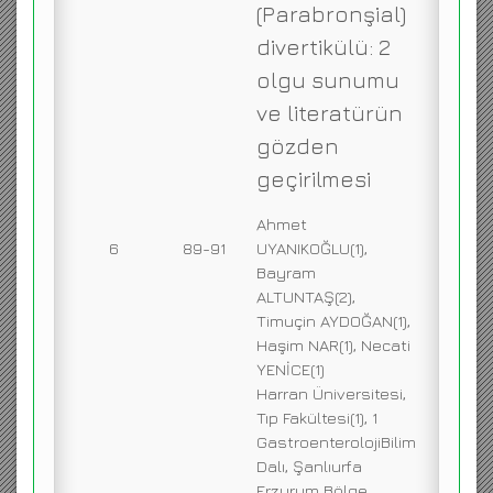
(Parabronşial)
divertikülü: 2
olgu sunumu
ve literatürün
gözden
geçirilmesi
Ahmet
6
89-91
UYANIKOĞLU(1),
Bayram
ALTUNTAŞ(2),
Timuçin AYDOĞAN(1),
Haşim NAR(1), Necati
YENİCE(1)
Harran Üniversitesi,
Tıp Fakültesi(1), 1
GastroenterolojiBilim
Dalı, Şanlıurfa
Erzurum Bölge