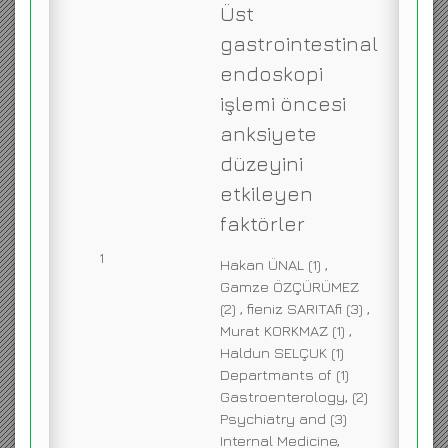
Üst
ENGLISH
gastrointestinal
endoskopi
işlemi öncesi
anksiyete
düzeyini
etkileyen
faktörler
1
Hakan ÜNAL (1) ,
Gamze ÖZÇÜRÜMEZ
(2) , fieniz SARITAfi (3) ,
Murat KORKMAZ (1) ,
Haldun SELÇUK (1)
Departmants of (1)
Gastroenterology, (2)
Psychiatry and (3)
Internal Medicine,