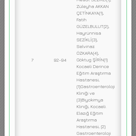
Züleyha AKKAN
ÇETİNKAYA(1),
Fatih
GÜZELBULUT(2),
Hayrünnisa
SEZİKLİ(3),
Selvinaz
ÖZKARA(4),
Göktug ŞİRİN(1)
7
92-94
Kocaeli Derince
Eğitim Araştırma
Hastanesi,
(1)Gastroenteroloji
Kliniği ve
(3)Biyokimya
Kliniği, Kocaeli.
Elazığ Eğitim
Araştırma
Hastanesi, (2)
Gastroenteroloji