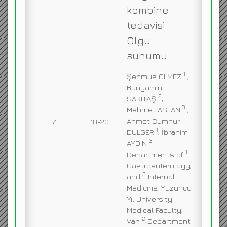
kombine
tedavisi:
Olgu
sunumu
1
Şehmus ÖLMEZ
,
Bünyamin
2
SARITAŞ
,
3
Mehmet ASLAN
,
Ahmet Cumhur
7
18-20
1
DÜLGER
, İbrahim
3
AYDIN
1
Departments of
Gastroenterology,
3
and
Internal
Medicine, Yüzüncü
Yıl University
Medical Faculty,
2
Van
Department