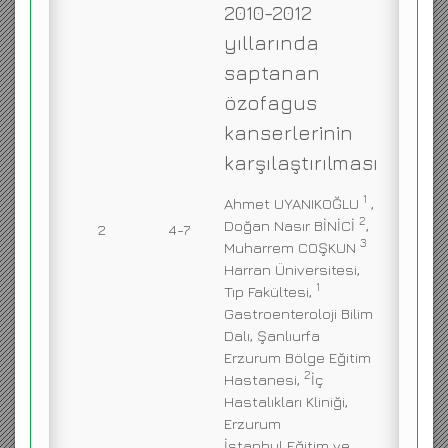
2010-2012
yıllarında
saptanan
özofagus
kanserlerinin
karşılaştırılması
1
Ahmet UYANIKOĞLU
,
2
Doğan Nasır BİNİCİ
,
2
4-7
3
Muharrem COŞKUN
Harran Üniversitesi,
1
Tıp Fakültesi,
Gastroenteroloji Bilim
Dalı, Şanlıurfa
Erzurum Bölge Eğitim
2
Hastanesi,
İç
Hastalıkları Kliniği,
Erzurum
İstanbul Eğitim ve