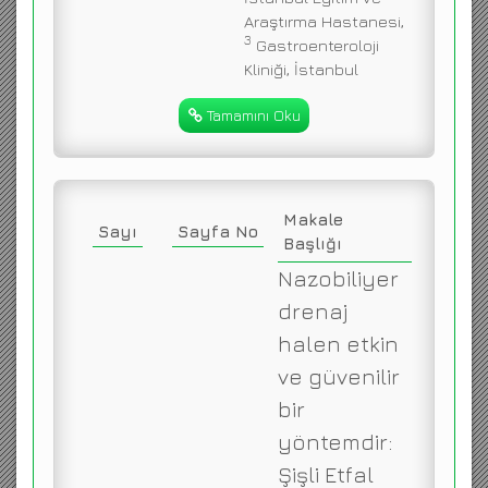
Araştırma Hastanesi,
3
Gastroenteroloji
Kliniği, İstanbul
Tamamını Oku
Makale
Sayı
Sayfa No
Başlığı
Nazobiliyer
drenaj
halen etkin
ve güvenilir
bir
yöntemdir:
Şişli Etfal