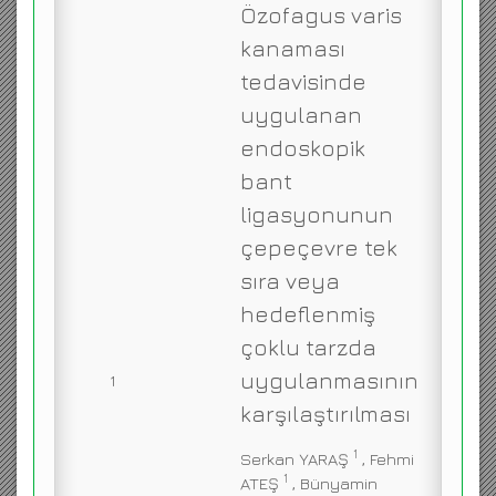
Özofagus varis
ENGLISH
kanaması
tedavisinde
uygulanan
endoskopik
bant
ligasyonunun
çepeçevre tek
sıra veya
hedeflenmiş
çoklu tarzda
uygulanmasının
1
karşılaştırılması
1
Serkan YARAŞ
, Fehmi
1
ATEŞ
, Bünyamin