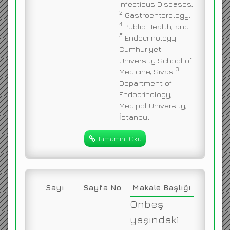
Infectious Diseases,
2
Gastroenterology,
4
Public Health, and
5
Endocrinology
Cumhuriyet
University School of
3
Medicine, Sivas
Department of
Endocrinology,
Medipol University,
İstanbul
Tamamını Oku
Sayı
Sayfa No
Makale Başlığı
Onbeş
yaşındaki