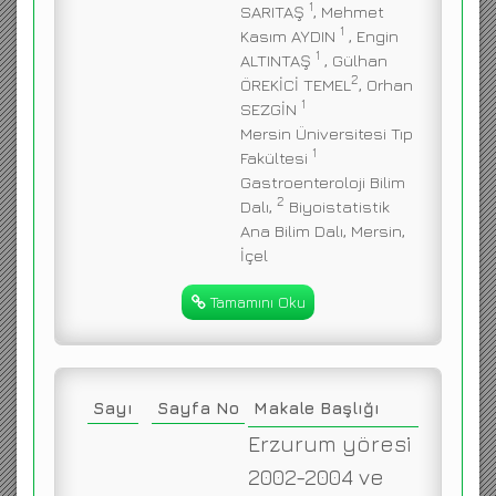
1
SARITAŞ
, Mehmet
1
Kasım AYDIN
, Engin
1
ALTINTAŞ
, Gülhan
2
ÖREKİCİ TEMEL
, Orhan
1
SEZGİN
Mersin Üniversitesi Tıp
1
Fakültesi
Gastroenteroloji Bilim
2
Dalı,
Biyoistatistik
Ana Bilim Dalı, Mersin,
İçel
Tamamını Oku
Sayı
Sayfa No
Makale Başlığı
Erzurum yöresi
2002-2004 ve