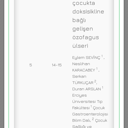
çocukta
doksisikline
bağlı
gelişen
özofagus
ülseri
1
Eylem SEVİNÇ
,
Neslihan
5
14-15
1
KARACABEY
,
Serkan
2
TÜRKUÇAR
,
1
Duran ARSLAN
Erciyes
Üniversitesi Tıp
1
Fakültesi
Çocuk
Gastroenterolojisi
2
Bilim Dalı,
Çocuk
Sağlığı ve