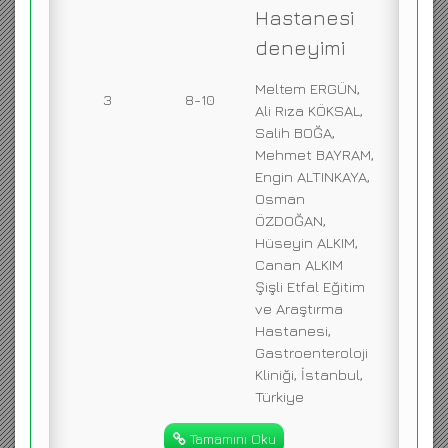
Hastanesi
deneyimi
Meltem ERGÜN,
3
8-10
Ali Rıza KÖKSAL,
Salih BOĞA,
Mehmet BAYRAM,
Engin ALTINKAYA,
Osman
ÖZDOĞAN,
Hüseyin ALKIM,
Canan ALKIM
Şişli Etfal Eğitim
ve Araştırma
Hastanesi,
Gastroenteroloji
Kliniği, İstanbul,
Türkiye
Tamamını Oku