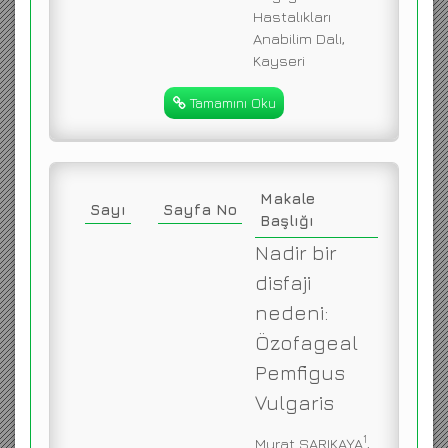
Hastalıkları
Anabilim Dalı,
Kayseri
Tamamını Oku
Makale
Sayı
Sayfa No
Başlığı
Nadir bir
disfaji
nedeni:
Özofageal
Pemfigus
Vulgaris
1
Murat SARIKAYA
,