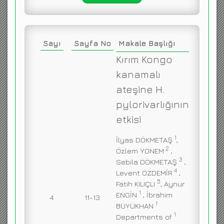
Sayı
Sayfa No
Makale Başlığı
Kırım Kongo
kanamalı
ateşine H.
pylorivarlığının
etkisi
1
İlyas DÖKMETAŞ
,
2
Özlem YÖNEM
,
3
Sebila DÖKMETAŞ
,
4
Levent ÖZDEMİR
,
5
Fatih KILIÇLI
, Aynur
1
ENGİN
, İbrahim
4
11-13
1
BÜYÜKHAN
1
Departments of