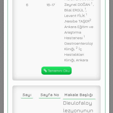
1
Zeynal DOĞAN
,
6
16-17
1
Bilal ERGÜL
,
1
Levent FİLİK
2
,Nesibe TAŞER
Ankara Eğitim ve
Araştırma
1
Hastanesi
Gastroenteroloji
2
Kliniği,
İç
Hastalıkları
Kliniği, Ankara
Tamamını Oku
Sayı
Sayfa No
Makale Başlığı
Dieulofaloy
lezyonunun