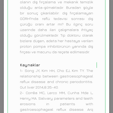
olanın diş fırçalama ve mekanik temizlik
olduğu anla-şılmaktadır. Buradan şöyle
bir sonuç çıkarılabilir: diş fırçalamayan
GÖRH?nda reflü tedavisi sonrası diş
çürüğü oranı artar mı? Bu ilginç soru
üzerinde daha ileri çalışmalara ihtiyaç
olduğu görülmektedir. Tıp doktoru olarak
bizlere düşen, adeta her hastaya verilen
proton pompa inhibitörünün yanında diş
fırçası ve macunu da reçete edilmesidir.
Kaynaklar
1- Song JY, Kim HH, Cho EJ, Kim TY. The
relationship between gastroesophageal
reflux disease and chronic periodontitis.
Gut liver 2014;8:35-40.
2- Corrêa MC, Lerco MM, Cunha Mde L,
Henry MA. Salivary parameters and teeth
erosions in patients with
gastroesophageal reflux disease. Arq