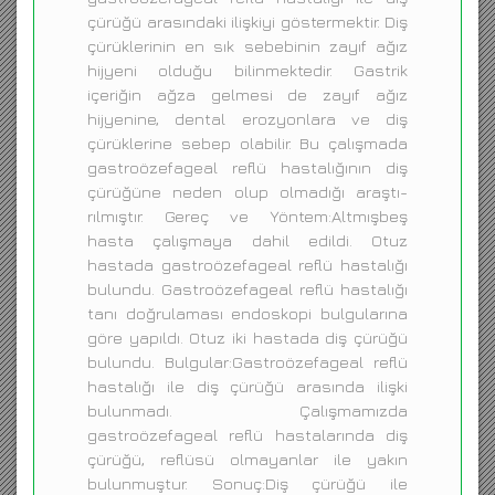
çürüğü arasındaki ilişkiyi göstermektir. Diş
çürüklerinin en sık sebebinin zayıf ağız
hijyeni olduğu bilinmektedir. Gastrik
içeriğin ağza gelmesi de zayıf ağız
hijyenine, dental erozyonlara ve diş
çürüklerine sebep olabilir. Bu çalışmada
gastroözefageal reflü hastalığının diş
çürüğüne neden olup olmadığı araştı-
rılmıştır. Gereç ve Yöntem:Altmışbeş
hasta çalışmaya dahil edildi. Otuz
hastada gastroözefageal reflü hastalığı
bulundu. Gastroözefageal reflü hastalığı
tanı doğrulaması endoskopi bulgularına
göre yapıldı. Otuz iki hastada diş çürüğü
bulundu. Bulgular:Gastroözefageal reflü
hastalığı ile diş çürüğü arasında ilişki
bulunmadı. Çalışmamızda
gastroözefageal reflü hastalarında diş
çürüğü, reflüsü olmayanlar ile yakın
bulunmuştur. Sonuç:Diş çürüğü ile