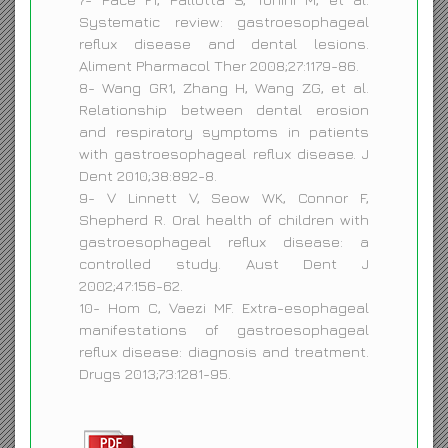
Systematic review: gastroesophageal
reflux disease and dental lesions.
Aliment Pharmacol Ther 2008;27:1179-86.
8- Wang GR1, Zhang H, Wang ZG, et al.
Relationship between dental erosion
and respiratory symptoms in patients
with gastroesophageal reflux disease. J
Dent 2010;38:892-8.
9- V Linnett V, Seow WK, Connor F,
Shepherd R. Oral health of children with
gastroesophageal reflux disease: a
controlled study. Aust Dent J
2002;47:156-62.
10- Hom C, Vaezi MF. Extra-esophageal
manifestations of gastroesophageal
reflux disease: diagnosis and treatment.
Drugs 2013;73:1281-95.