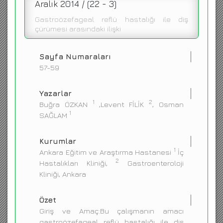
Aralık 2014 / (22 - 3)
ENGLISH
Gastroözefageal reflü hastalığı ile diş
çürümesi arasındaki ilişki
Sayfa Numaraları
57-59
Yazarlar
1
2
Buğra ÖZKAN
,Levent FİLİK
, Osman
1
SAĞLAM
Kurumlar
1
Ankara Eğitim ve Araştırma Hastanesi
İç
2
Hastalıkları Kliniği,
Gastroenteroloji
Kliniği, Ankara
Özet
Giriş ve Amaç:Bu çalışmanın amacı
gastroözefageal reflü hastalığı ile diş