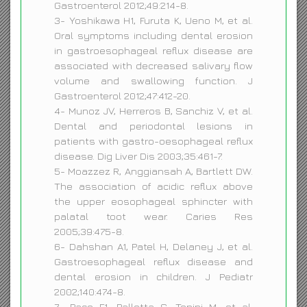
Gastroenterol 2012;49:214-8.
3- Yoshikawa H1, Furuta K, Ueno M, et al.
Oral symptoms including dental erosion
in gastroesophageal reflux disease are
associated with decreased salivary flow
volume and swallowing function. J
Gastroenterol 2012;47:412-20.
4- Munoz JV, Herreros B, Sanchiz V, et al.
Dental and periodontal lesions in
patients with gastro-oesophageal reflux
disease. Dig Liver Dis 2003;35:461-7.
5- Moazzez R, Anggiansah A, Bartlett DW.
The association of acidic reflux above
the upper eosophageal sphincter with
palatal toot wear. Caries Res
2005;39:475-8.
6- Dahshan A1, Patel H, Delaney J, et al.
Gastroesophageal reflux disease and
dental erosion in children. J Pediatr
2002;140:474-8.
7- Pace F1, Pallotta S, Tonini M, et al.