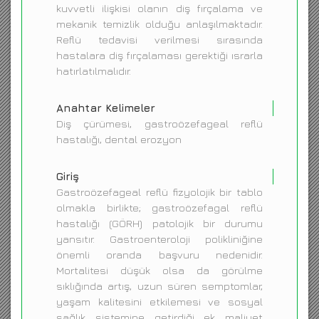
kuvvetli ilişkisi olanın diş fırçalama ve
mekanik temizlik olduğu anlaşılmaktadır.
Reflü tedavisi verilmesi sırasında
hastalara diş fırçalaması gerektiği ısrarla
hatırlatılmalıdır.
Anahtar Kelimeler
Diş çürümesi, gastroözefageal reflü
hastalığı, dental erozyon
Giriş
Gastroözefageal reflü fizyolojik bir tablo
olmakla birlikte; gastroözefagal reflü
hastalığı (GÖRH) patolojik bir durumu
yansıtır. Gastroenteroloji polikliniğine
önemli oranda başvuru nedenidir.
Mortalitesi düşük olsa da görülme
sıklığında artış, uzun süren semptomlar,
yaşam kalitesini etkilemesi ve sosyal
sağlık sistemine getirdiği ek maliyet