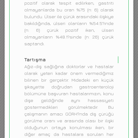
pozitif olarak tespit edilirken, gastriti
olmayanlarda bu oran %75 (n: 6) olarak
bulundu. Ülser ile çürük arasındaki ilişkiye
bakıldığında, ülseri olanların %54.5?inde
(n: 6) çürük pozitif iken, ülseri
olmayanların %48.1?sinde (n: 26) çürük
saptandı.
Tartışma
Ağız-diş sağlığına doktorlar ve hastalar
olarak yeteri kadar önem vermediğimiz
bilinen bir gerçektir. Midedeki en küçük
şikayette doğrudan gastroenteroloji
bölümüne başvuran hastalarımızın, konu
dişe geldiğinde aynı hassasiyeti
göstermedikleri görülmektedir. Bu
çalışmanın amacı GÖRH?nda diş çürüğü
görülme oranı ve arasında olası bir ilişki
olduğunun ortaya konulması iken; bir
diğer amaç da hastalara sorulan her