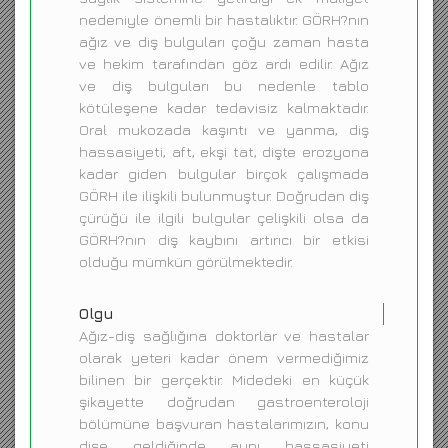
nedeniyle önemli bir hastalıktır. GÖRH?nın
ağız ve diş bulguları çoğu zaman hasta
ve hekim tarafından göz ardı edilir. Ağız
ve diş bulguları bu nedenle tablo
kötüleşene kadar tedavisiz kalmaktadır.
Oral mukozada kaşıntı ve yanma, diş
hassasiyeti, aft, ekşi tat, dişte erozyona
kadar giden bulgular birçok çalışmada
GÖRH ile ilişkili bulunmuştur. Doğrudan diş
çürüğü ile ilgili bulgular çelişkili olsa da
GÖRH?nın diş kaybını artırıcı bir etkisi
olduğu mümkün görülmektedir.
Olgu
Ağız-diş sağlığına doktorlar ve hastalar
olarak yeteri kadar önem vermediğimiz
bilinen bir gerçektir. Midedeki en küçük
şikayette doğrudan gastroenteroloji
bölümüne başvuran hastalarımızın, konu
dişe geldiğinde aynı hassasiyeti