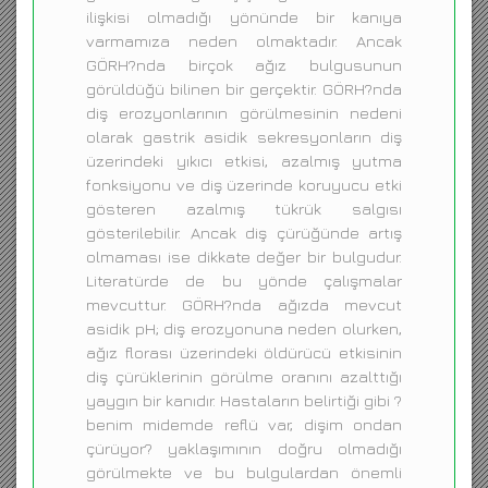
ilişkisi olmadığı yönünde bir kanıya
varmamıza neden olmaktadır. Ancak
GÖRH?nda birçok ağız bulgusunun
görüldüğü bilinen bir gerçektir. GÖRH?nda
diş erozyonlarının görülmesinin nedeni
olarak gastrik asidik sekresyonların diş
üzerindeki yıkıcı etkisi, azalmış yutma
fonksiyonu ve diş üzerinde koruyucu etki
gösteren azalmış tükrük salgısı
gösterilebilir. Ancak diş çürüğünde artış
olmaması ise dikkate değer bir bulgudur.
Literatürde de bu yönde çalışmalar
mevcuttur. GÖRH?nda ağızda mevcut
asidik pH; diş erozyonuna neden olurken,
ağız florası üzerindeki öldürücü etkisinin
diş çürüklerinin görülme oranını azalttığı
yaygın bir kanıdır. Hastaların belirtiği gibi ?
benim midemde reflü var, dişim ondan
çürüyor? yaklaşımının doğru olmadığı
görülmekte ve bu bulgulardan önemli