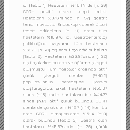
idi (Tablo 1). Hastaların %46.1?inde (n: 30)
GÖRH pozitif olarak tespit edildi.
Hastaların %87.6?sında (n: 57) gastrit
tanısı mevcuttu. Endoskopik olarak ülseri
tespit edilenlerin (n: 11) oranı tüm
hastaların %16.9?u idi. Gastroenteroloji
polikliniğine başvuran tüm hastaların
%63?ü (n: 41) dişlerini fırçaladığını belirtti
(Tablo 2). Hastaların %33.8?sinde (n:22)
diş fırçalarken bulantı ve öğürme şikayeti
oluşmuştu. Tüm hastalar arasında aktif
çürük şikayeti olanlar (%49.2)
popülasyonun neredeyse yarısını
oluşturuyordu. Erkek hastaların %55,6?
sında (n:15) kadın hastaların ise %44,7?
sinde (n:17) aktif çürük bulundu. GÖRH
olanlarda çürük oranı %46.7 (n:14) iken, bu
oran GÖRH olmayanlarda %51.4 (n:18)
olarak bulundu (Tablo 3). Gastriti olan
hastaların %45.6?sında (n: 26) çürük