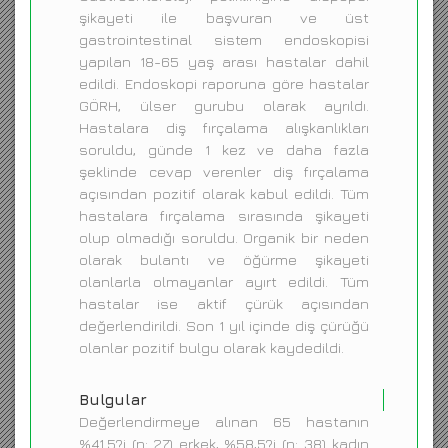
şikayeti ile başvuran ve üst
gastrointestinal sistem endoskopisi
yapılan 18-65 yaş arası hastalar dahil
edildi. Endoskopi raporuna göre hastalar
GÖRH, ülser gurubu olarak ayrıldı.
Hastalara diş fırçalama alışkanlıkları
soruldu, günde 1 kez ve daha fazla
şeklinde cevap verenler diş fırçalama
açısından pozitif olarak kabul edildi. Tüm
hastalara fırçalama sırasında şikayeti
olup olmadığı soruldu. Organik bir neden
olarak bulantı ve öğürme şikayeti
olanlarla olmayanlar ayırt edildi. Tüm
hastalar ise aktif çürük açısından
değerlendirildi. Son 1 yıl içinde diş çürüğü
olanlar pozitif bulgu olarak kaydedildi.
Bulgular
Değerlendirmeye alınan 65 hastanın
%41.5?i (n: 27) erkek, %58,5?i (n: 38) kadın