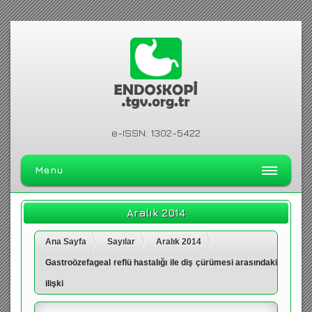
e-ISSN: 1302-5422
Menu
ANA SAYFA
Aralık 2014
DERGİ HAKKINDA
Ana Sayfa
Sayılar
Aralık 2014
ARŞİV
Gastroözefageal reflü hastalığı ile diş çürümesi arasındaki
ARAMA
ilişki
İLETİŞİM