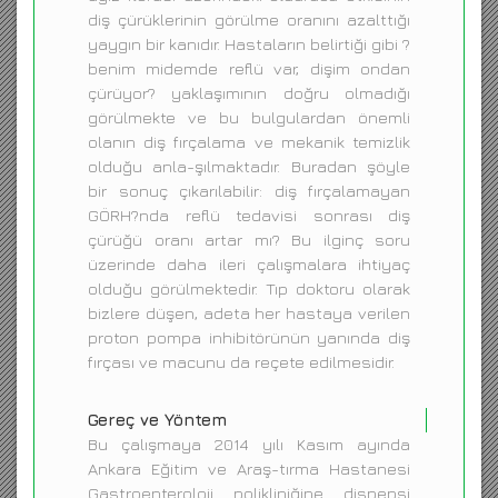
diş çürüklerinin görülme oranını azalttığı
yaygın bir kanıdır. Hastaların belirtiği gibi ?
benim midemde reflü var, dişim ondan
çürüyor? yaklaşımının doğru olmadığı
görülmekte ve bu bulgulardan önemli
olanın diş fırçalama ve mekanik temizlik
olduğu anla-şılmaktadır. Buradan şöyle
bir sonuç çıkarılabilir: diş fırçalamayan
GÖRH?nda reflü tedavisi sonrası diş
çürüğü oranı artar mı? Bu ilginç soru
üzerinde daha ileri çalışmalara ihtiyaç
olduğu görülmektedir. Tıp doktoru olarak
bizlere düşen, adeta her hastaya verilen
proton pompa inhibitörünün yanında diş
fırçası ve macunu da reçete edilmesidir.
Gereç ve Yöntem
Bu çalışmaya 2014 yılı Kasım ayında
Ankara Eğitim ve Araş-tırma Hastanesi
Gastroenteroloji polikliniğine dispepsi