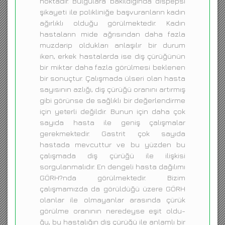
noktadır. Bulgulara bakıldığında dispepsi
şikayeti ile polikliniğe başvuranların kadın
ağırlıklı olduğu görülmektedir. Kadın
hastaların mide ağrısından daha fazla
muzdarip oldukları anlaşılır bir durum
iken, erkek hastalarda ise diş çürüğünün
bir miktar daha fazla görülmesi beklenen
bir sonuçtur. Çalışmada ülseri olan hasta
sayısının azlığı, diş çürüğü oranını artırmış
gibi görünse de sağlıklı bir değerlendirme
için yeterli değildir. Bunun için daha çok
sayıda hasta ile geniş çalışmalar
gerekmektedir. Gastrit çok sayıda
hastada mevcuttur ve bu yüzden bu
çalışmada diş çürüğü ile ilişkisi
sorgulanmalıdır. En dengeli hasta dağılımı
GÖRH?nda görülmektedir. Bizim
çalışmamızda da görüldüğü üzere GÖRH
olanlar ile olmayanlar arasında çürük
görülme oranının neredeyse eşit oldu-
ğu, bu hastalığın diş çürüğü ile anlamlı bir