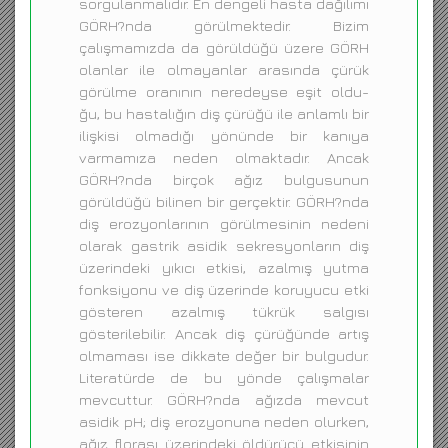
sorgulanmalıdır. En dengeli hasta dağılımı
GÖRH?nda görülmektedir. Bizim
çalışmamızda da görüldüğü üzere GÖRH
olanlar ile olmayanlar arasında çürük
görülme oranının neredeyse eşit oldu-
ğu, bu hastalığın diş çürüğü ile anlamlı bir
ilişkisi olmadığı yönünde bir kanıya
varmamıza neden olmaktadır. Ancak
GÖRH?nda birçok ağız bulgusunun
görüldüğü bilinen bir gerçektir. GÖRH?nda
diş erozyonlarının görülmesinin nedeni
olarak gastrik asidik sekresyonların diş
üzerindeki yıkıcı etkisi, azalmış yutma
fonksiyonu ve diş üzerinde koruyucu etki
gösteren azalmış tükrük salgısı
gösterilebilir. Ancak diş çürüğünde artış
olmaması ise dikkate değer bir bulgudur.
Literatürde de bu yönde çalışmalar
mevcuttur. GÖRH?nda ağızda mevcut
asidik pH; diş erozyonuna neden olurken,
ağız florası üzerindeki öldürücü etkisinin