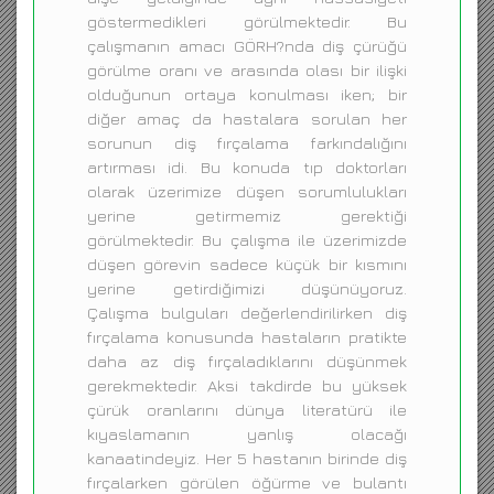
göstermedikleri görülmektedir. Bu
çalışmanın amacı GÖRH?nda diş çürüğü
görülme oranı ve arasında olası bir ilişki
olduğunun ortaya konulması iken; bir
diğer amaç da hastalara sorulan her
sorunun diş fırçalama farkındalığını
artırması idi. Bu konuda tıp doktorları
olarak üzerimize düşen sorumlulukları
yerine getirmemiz gerektiği
görülmektedir. Bu çalışma ile üzerimizde
düşen görevin sadece küçük bir kısmını
yerine getirdiğimizi düşünüyoruz.
Çalışma bulguları değerlendirilirken diş
fırçalama konusunda hastaların pratikte
daha az diş fırçaladıklarını düşünmek
gerekmektedir. Aksi takdirde bu yüksek
çürük oranlarını dünya literatürü ile
kıyaslamanın yanlış olacağı
kanaatindeyiz. Her 5 hastanın birinde diş
fırçalarken görülen öğürme ve bulantı