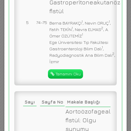
Gastroperitoneakutanöz
fistül
1
1
5
74-75
Berna BAYRAKÇI
, Nevin ORUÇ
,
1
2
Fatih TEKİN
, Nevra ELMAS
, A.
1
Ömer ÖZÜTEMİZ
Ege Üniversitesi Tıp Fakültesi
1
Gastroenteroloji Bilim Dalı
,
2
Radyodiagnostik Ana Bilim Dalı
,
İzmir
Tamamını Oku
Sayı
Sayfa No
Makale Başlığı
Aortoözofageal
fistül: Olgu
sunumu