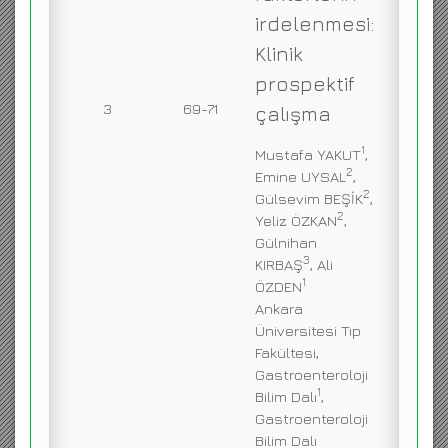
irdelenmesi:
Klinik
prospektif
3
69-71
çalışma
1
Mustafa YAKUT
,
2
Emine UYSAL
,
2
Gülsevim BEŞİK
,
2
Yeliz ÖZKAN
,
Gülnihan
3
KIRBAŞ
, Ali
1
ÖZDEN
Ankara
Üniversitesi Tıp
Fakültesi,
Gastroenteroloji
1
Bilim Dalı
,
Gastroenteroloji
Bilim Dalı