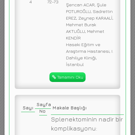
4
72-73
Şencan ACAR, Şule
POTUROĞLU, Sadrettin
EREZ, Zeynep KARAALİ,
Mehmet Burak
AKTUĞLU, Mehmet
KENDİR
Haseki Eğitim ve
Araştırma Hastanesi, I.
Dahiliye Kliniği,
İstanbul
Tamamını Oku
Sayfa
Sayı
Makale Başlığı
No
Splenektominin nadir bir
komplikasyonu: