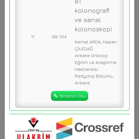
BT
kolonografi
ve sanal
kolonoskopi
11
99-104
Kemal ARDA, Nazan
ÇİLEDAĞ
Ankara Onkoloji
Eğitim ve Araştırma
Hastanesi,
Radyoloji Bölümü,
Ankara
Tamamını Oku