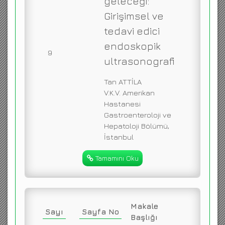
geleceği:
Girişimsel ve
tedavi edici
endoskopik
9
ultrasonografi
Tan ATTİLA
V.K.V. Amerikan
Hastanesi
Gastroenteroloji ve
Hepatoloji Bölümü,
İstanbul
Tamamını Oku
Makale
Sayı
Sayfa No
Başlığı