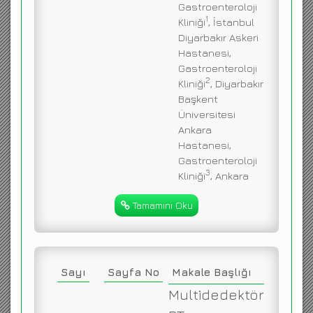
Gastroenteroloji
1
Kliniği
, İstanbul
Diyarbakır Askeri
Hastanesi,
Gastroenteroloji
2
Kliniği
, Diyarbakır
Başkent
Üniversitesi
Ankara
Hastanesi,
Gastroenteroloji
3
Kliniği
, Ankara
Tamamını Oku
Sayı
Sayfa No
Makale Başlığı
Multidedektör