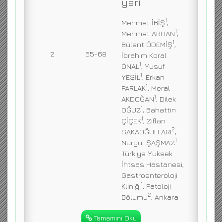
yeri
1
Mehmet İBİŞ
,
1
Mehmet ARHAN
,
1
Bülent ÖDEMİŞ
,
2
65-68
İbrahim Koral
1
ÖNAL
, Yusuf
1
YEŞİL
, Erkan
1
PARLAK
, Meral
1
AKDOĞAN
, Dilek
1
OĞUZ
, Bahattin
1
ÇİÇEK
, Ziflan
2
SAKAOĞULLARI
,
1
Nurgül ŞAŞMAZ
Türkiye Yüksek
İhtsas Hastanesi,
Gastroenteroloji
1
Kliniği
, Patoloji
2
Bölümü
, Ankara
Tamamını Oku