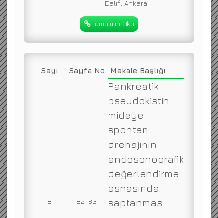
2
Dalı
, Ankara
Tamamını Oku
Sayı
Sayfa No
Makale Başlığı
Pankreatik
pseudokistin
mideye
spontan
drenajının
endosonografik
değerlendirme
esnasında
8
82-83
saptanması