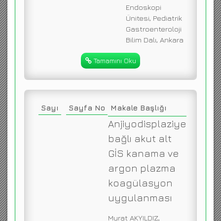
Endoskopi
Ünitesi, Pediatrik
Gastroenteroloji
Bilim Dalı, Ankara
Tamamını Oku
Sayı
Sayfa No
Makale Başlığı
Anjiyodisplaziye
bağlı akut alt
GİS kanama ve
argon plazma
koagülasyon
uygulanması
Murat AKYILDIZ,