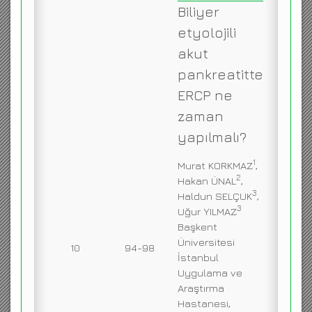
Biliyer
etyolojili
akut
pankreatitte
ERCP ne
zaman
yapılmalı?
1
Murat KORKMAZ
,
2
Hakan ÜNAL
,
3
Haldun SELÇUK
,
3
Uğur YILMAZ
Başkent
Üniversitesi
10
94-98
İstanbul
Uygulama ve
Araştırma
Hastanesi,