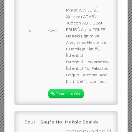
1
Murat AKYILDIZ
,
1
Şencan ACAR
,
1
Tuğcan ALP
, Suat
2
3
ERUS
, Alper TOKER
6
76-77
Haseki Eğitim ve
Araştırma Hastanesi,
1
I. Dahiliye Kliniği
,
İstanbul
İstanbul Üniversitesi,
İstanbul Tıp Fakültesi,
Göğüs Cerrahisi Ana
2
Bilim Dalı
, İstanbul
Tamamını Oku
Sayı
Sayfa No
Makale Başlığı
Gastroduodenal