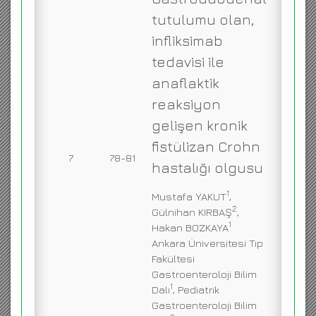
tutulumu olan,
infliksimab
tedavisi ile
anaflaktik
reaksiyon
gelişen kronik
fistülizan Crohn
7
78-81
hastalığı olgusu
1
Mustafa YAKUT
,
2
Gülnihan KIRBAŞ
,
1
Hakan BOZKAYA
Ankara Üniversitesi Tıp
Fakültesi
Gastroenteroloji Bilim
1
Dalı
, Pediatrik
Gastroenteroloji Bilim