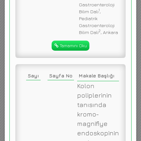
Gastroenteroloji
1
Bilim Dalı
,
Pediatrik
Gastroenteroloji
2
Bilim Dalı
, Ankara
Tamamını Oku
Sayı
Sayfa No
Makale Başlığı
Kolon
poliplerinin
tanısında
kromo-
magnifiye
endoskopinin