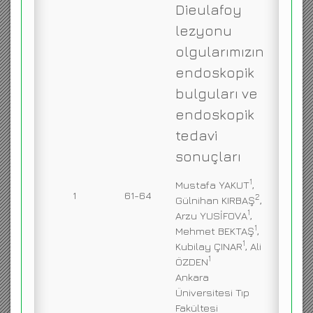
Dieulafoy
ENGLISH
lezyonu
olgularımızın
endoskopik
bulguları ve
endoskopik
tedavi
sonuçları
1
Mustafa YAKUT
,
1
61-64
2
Gülnihan KIRBAŞ
,
1
Arzu YUSİFOVA
,
1
Mehmet BEKTAŞ
,
1
Kubilay ÇINAR
, Ali
1
ÖZDEN
Ankara
Üniversitesi Tıp
Fakültesi